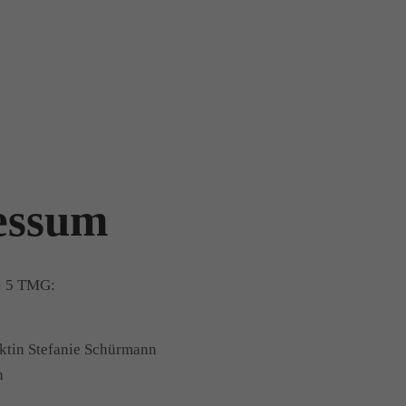
essum
§ 5 TMG:
ektin Stefanie Schürmann
n