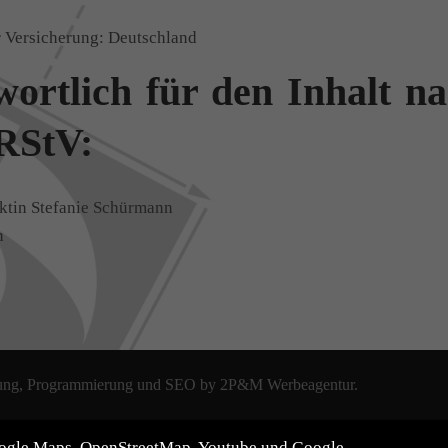
 Versicherung: Deutschland
ortlich für den Inhalt n
 RStV:
ektin Stefanie Schürmann
n
zung, Programmierung und SEO by
2P&M Werbeagentur.
oogle Maps, OpenStreetMap, Youtube und Google