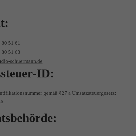
t:
- 80 51 61
- 80 51 63
udio-schuermann.de
steuer-ID:
ntifikationsnummer gemäß §27 a Umsatzsteuergesetz:
46
htsbehörde: