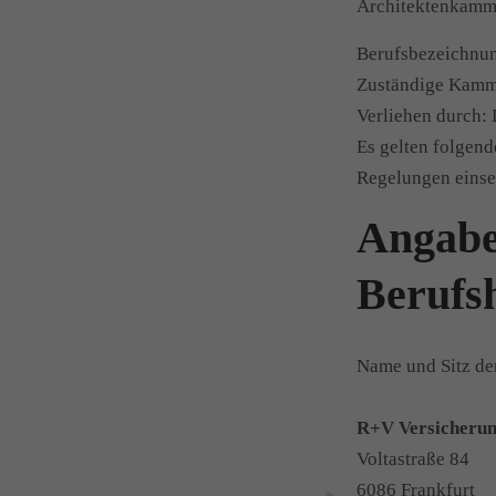
Architektenkam
Berufsbezeichnun
Zuständige Kamm
Verliehen durch:
Es gelten folgen
Regelungen einse
A
Berufsh
Name und Sitz der
R+V Versicheru
Voltastraße 84
6086 Frankfurt