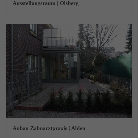
Ausstellungsraum | Olsberg
Lorem ipsum dolor sit amet:
24h
/ 365days
We offer support for our customers
Mon - Fri 8:00am - 5:00pm
(GMT +1)
Get in touch
Cybersteel Inc.
376-293 City Road, Suite 600
San Francisco, CA 94102
Anbau Zahnarztpraxis | Ahlen
Have any questions?