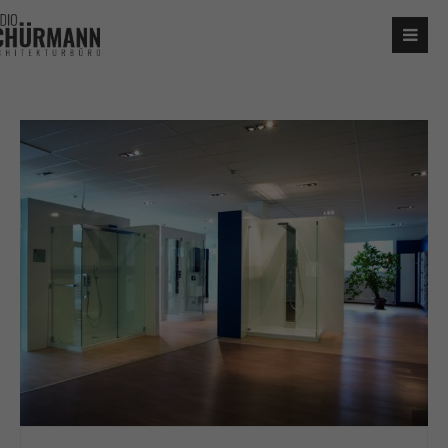
Login
Benutzername
Passwort
Anmelden
Register
|
Lost your password?
Support