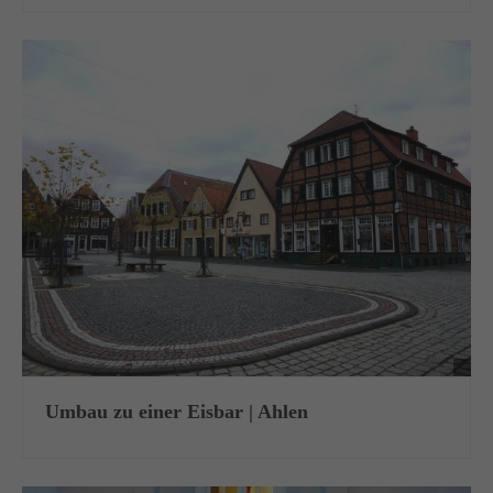
+44 1234 567 890
Drop us a line
info@yourdomain.com
About us
Lorem ipsum dolor sit amet, consectetuer adipiscing
elit.
Aenean commodo ligula eget dolor. Aenean massa. Cum
sociis natoque penatibus et magnis dis parturient montes,
nascetur ridiculus mus. Donec quam felis, ultricies nec.
Umbau zu einer Eisbar | Ahlen