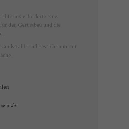
rchturms erforderte eine
für den Gerüstbau und die
e.
sandstrahlt und besticht nun mit
läche.
hlen
rmann.de